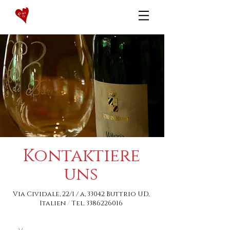
Kontaktiere
uns
Via Cividale, 22/1 / a, 33042 Buttrio UD,
Italien
/
Tel.
3386226016